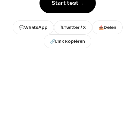
Start test
→
💬
WhatsApp
𝕏
Twitter / X
📤
Delen
🔗
Link kopiëren