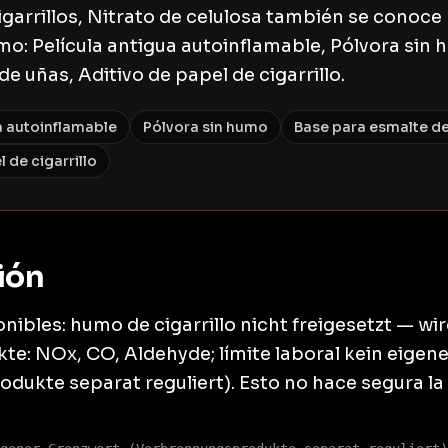
igarrillos, Nitrato de celulosa también se conoce
o: Película antigua autoinflamable, Pólvora sin 
e uñas, Aditivo de papel de cigarrillo.
a autoinflamable
Pólvora sin humo
Base para esmalte d
 de cigarrillo
ión
nibles: humo de cigarrillo nicht freigesetzt — wir
te: NOx, CO, Aldehyde; límite laboral kein eigen
ukte separat reguliert). Esto no hace segura la