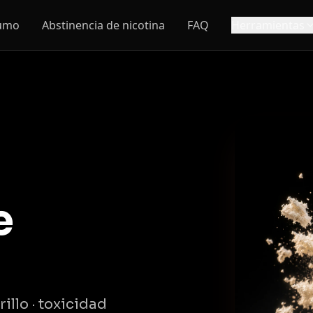
humo
Abstinencia de nicotina
FAQ
Herramientas
e
illo · toxicidad