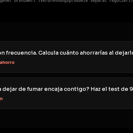
gener Grenzwert (Verbrennungsprodukte separat reguliert)
n frecuencia. Calcula cuánto ahorrarías al dejarl
 ahorro
 dejar de fumar encaja contigo? Haz el test de 
ón