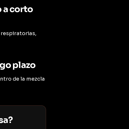
 a corto
 respiratorias,
rgo plazo
entro de la mezcla
sa?