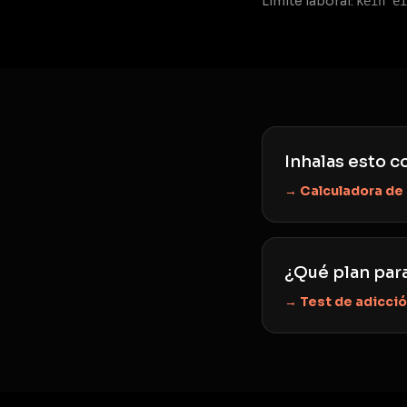
Límite laboral:
kein ei
Inhalas esto co
→ Calculadora de
¿Qué plan para
→ Test de adicci