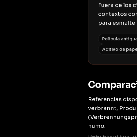
Fuera de los c
contextos com
para esmalte d
Película antigu
Aditivo de papel
Comparac
Referencias dispo
verbrannt, Produk
(Verbrennungsprod
humo.