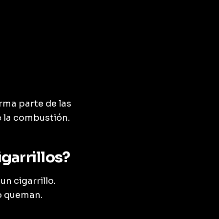
orma parte de las
 la combustión.
igarrillos?
n cigarrillo.
 o queman.