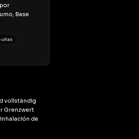
 por
humo, Base
e uñas
d vollständig
er Grenzwert
 inhalación de