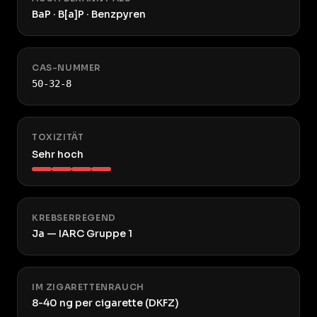
BaP · B[a]P · Benzpyren
CAS-NUMMER
50-32-8
TOXIZITÄT
Sehr hoch
KREBSERREGEND
Ja — IARC Gruppe 1
IM ZIGARETTENRAUCH
8-40 ng per cigarette (DKFZ)