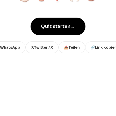
Quiz starten
→
WhatsApp
𝕏
Twitter / X
📤
Teilen
🔗
Link kopie