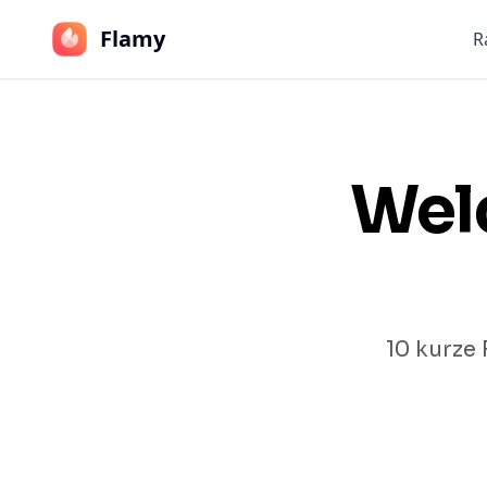
Flamy
R
Wel
10 kurze 