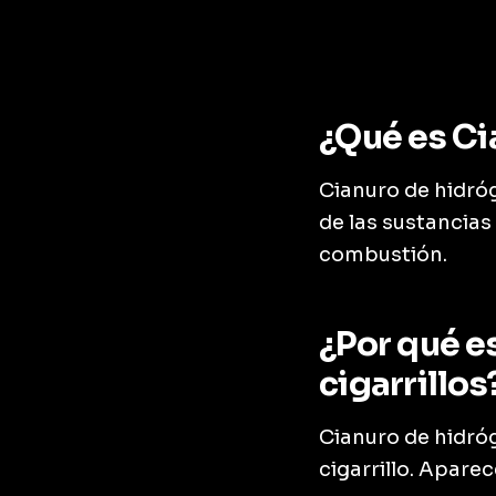
¿Qué es Ci
Cianuro de hidróg
de las sustancia
combustión.
¿Por qué e
cigarrillos
Cianuro de hidró
cigarrillo. Apare