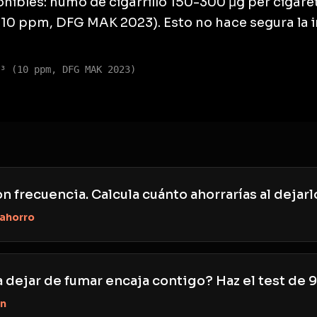
nibles: humo de cigarrillo 150-300 μg per cigaret
(10 ppm, DFG MAK 2023). Esto no hace segura la 
³ (10 ppm, DFG MAK 2023)
n frecuencia. Calcula cuánto ahorrarías al dejarl
 ahorro
 dejar de fumar encaja contigo? Haz el test de 
ón