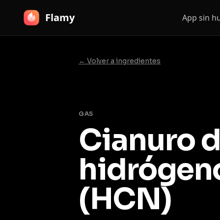
Flamy
App sin 
← Volver a ingredientes
GAS
Cianuro 
hidrógen
(HCN)