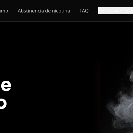
humo
Abstinencia de nicotina
FAQ
Herramientas
de
o