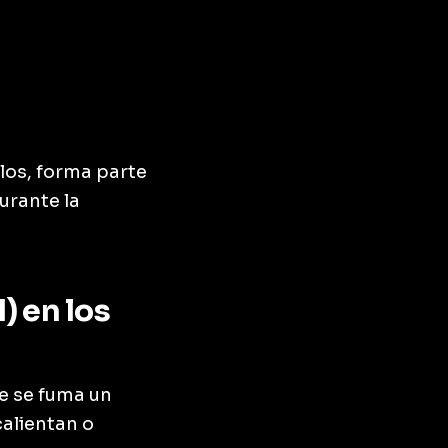
los, forma parte
urante la
) en los
e se fuma un
calientan o