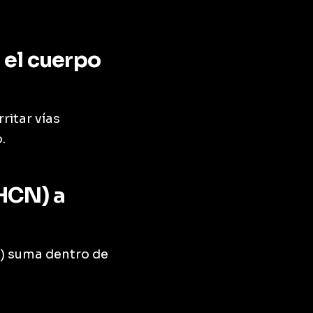
 el cuerpo
ritar vías
.
HCN) a
N) suma dentro de