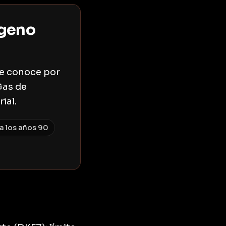
ógeno
se conoce por
Gas de
ial.
ta los años 90