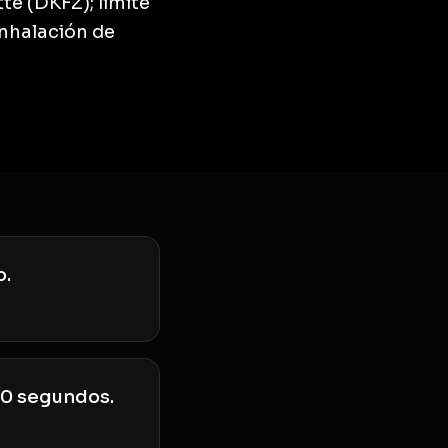
te (DKFZ); límite
inhalación de
o.
90 segundos.