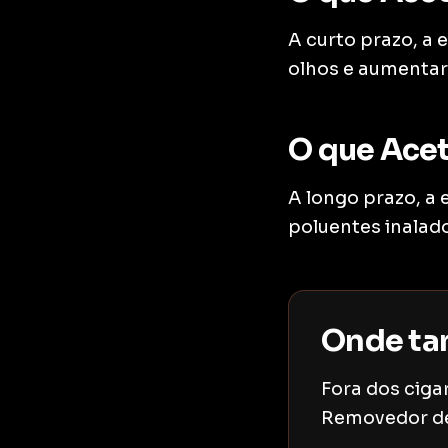
A curto prazo, a 
olhos e aumentar
O que Acet
A longo prazo, a
poluentes inalad
Onde ta
Fora dos cig
Removedor de v