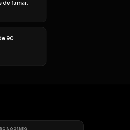
s de fumar.
de 90
RCINOGÉNEO