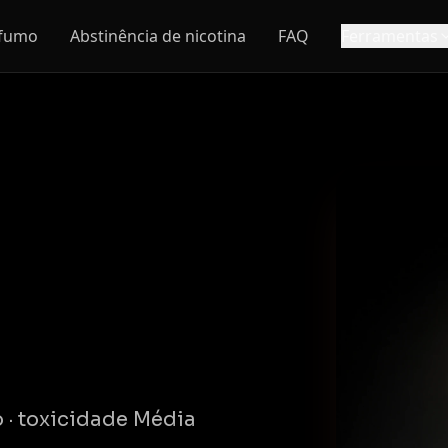
 fumo
Abstinência de nicotina
FAQ
Ferramentas
 · toxicidade Média