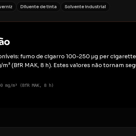
verniz
Diluente de tinta
Solvente industrial
ão
níveis: fumo de cigarro 100-250 μg per cigarette 
m³ (BfR MAK, 8 h). Estes valores não tornam seg
00 mg/m³ (BfR MAK, 8 h)