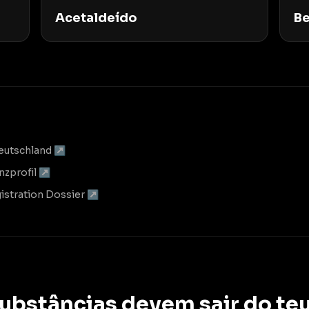
Acetaldeído
B
Deutschland ↗
nzprofil ↗
istration Dossier ↗
substâncias devem sair do teu