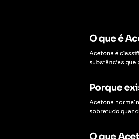
O que é A
Acetona é classi
substâncias que 
Porque exi
Acetona normalme
sobretudo quando
O que Acet