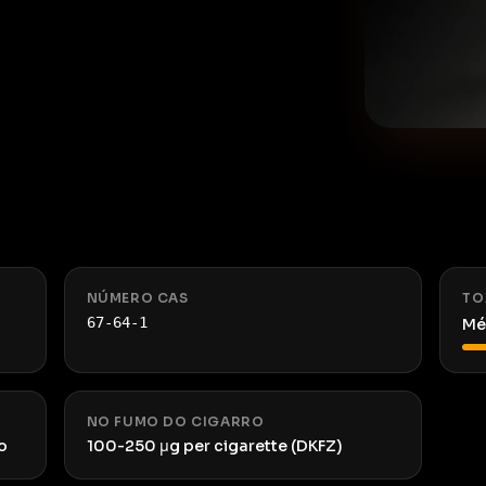
NÚMERO CAS
TO
67-64-1
Mé
NO FUMO DO CIGARRO
o
100-250 μg per cigarette (DKFZ)