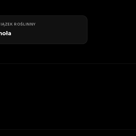
IĄZEK ROŚLINNY
moła