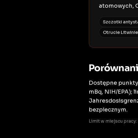
atomowych, Ot
Szczotki antyst
Otrucie Litwini
Porównan
Dostępne punkty 
mBq, NIH/EPA); l
Jahresdosisgrenze
bezpiecznym.
Limit w miejscu pracy: