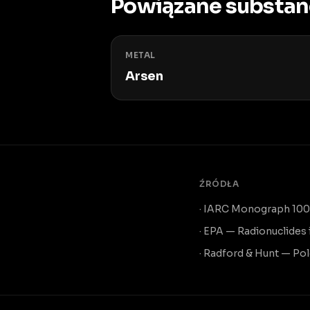
Powiązane substan
METAL
Arsen
ŹRÓDŁA
· IARC Monograph 100D
· EPA — Radionuclides
· Radford & Hunt — P