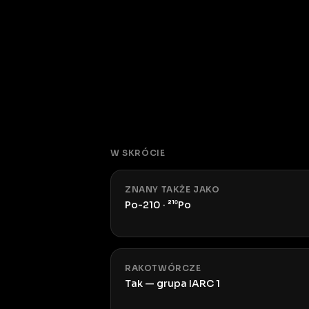
W SKRÓCIE
ZNANY TAKŻE JAKO
Po-210 · ²¹⁰Po
RAKOTWÓRCZE
Tak — grupa IARC 1