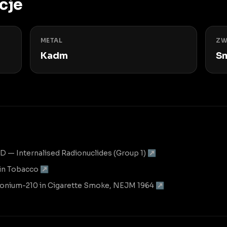
cje
METAL
ZW
Kadm
S
 — Internalised Radionuclides (Group 1) ↗
 in Tobacco ↗
olonium-210 in Cigarette Smoke, NEJM 1964 ↗