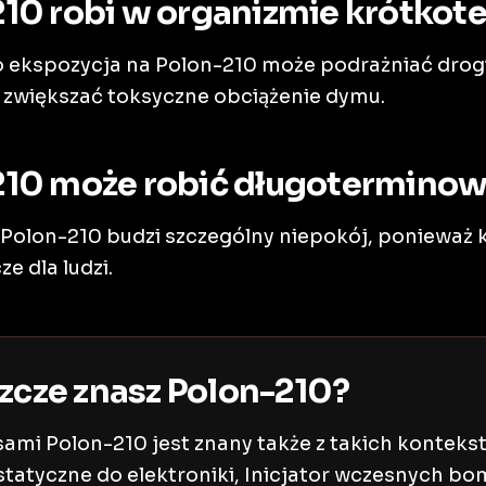
210 robi w organizmie krótko
 ekspozycja na Polon-210 może podrażniać drog
z zwiększać toksyczne obciążenie dymu.
210 może robić długotermino
olon-210 budzi szczególny niepokój, ponieważ k
e dla ludzi.
zcze znasz Polon-210?
ami Polon-210 jest znany także z takich kontekst
statyczne do elektroniki, Inicjator wczesnych b