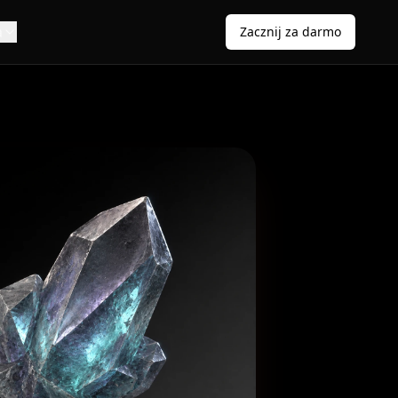
a
Zacznij za darmo