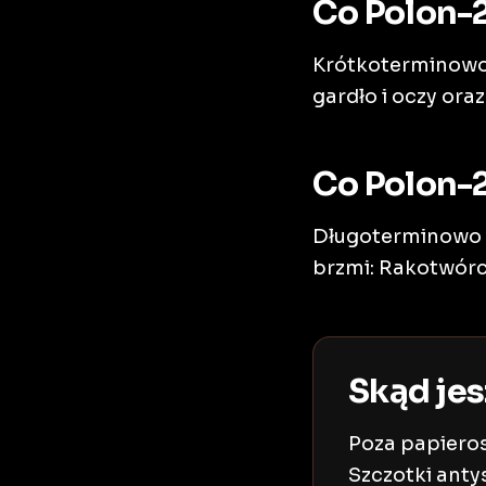
Co Polon-
Krótkoterminowo
gardło i oczy ora
Co Polon-
Długoterminowo P
brzmi: Rakotwórcz
Skąd jes
Poza papieros
Szczotki anty