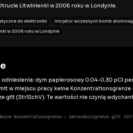
rucie Litwinienki w 2006 roku w Londynie.
atyczne do elektroniki
Inicjator wczesnych bomb atomow
enki w 2006 roku w Londynie
ie
odniesienia: dym papierosowy 0.04-0.30 pCi per c
imit w miejscu pracy keine Konzentrationsgrenze
 gilt (StrlSchV). Te wartości nie czynią wdycha
keine Konzentrationsgrenze — Jahresdosisgrenze gilt (Str