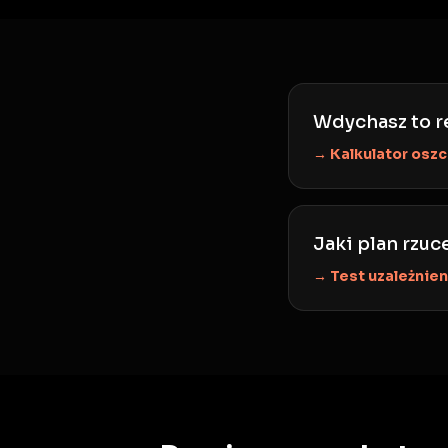
Wdychasz to re
→ Kalkulator osz
Jaki plan rzu
→ Test uzależnien