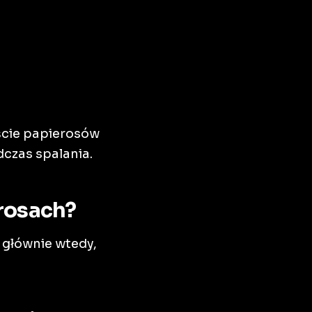
ście papierosów
czas spalania.
erosach?
 głównie wtedy,