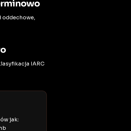
terminowo
i oddechowe,
wo
lasyfikacja IARC
ów jak:
omb