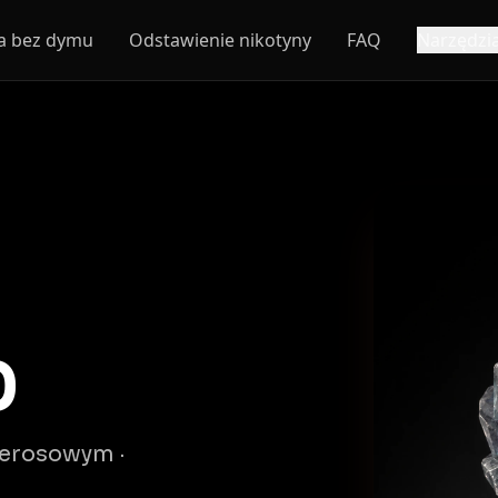
ja bez dymu
Odstawienie nikotyny
FAQ
Narzędzi
0
erosowym ·