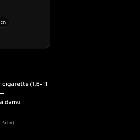
ych
igarette (1.5-11
 —
nia dymu
lSchV)