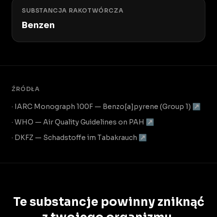
SUBSTANCJA RAKOTWÓRCZA
Benzen
ŹRÓDŁA
· IARC Monograph 100F — Benzo[a]pyrene (Group 1) ↗
· WHO — Air Quality Guidelines on PAH ↗
· DKFZ — Schadstoffe im Tabakrauch ↗
Te substancje powinny zniknąć