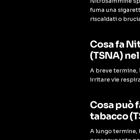
Nitrosammine spec
fuma una sigaret
riscaldati o bruci
Cosa fa Ni
(TSNA) nel
A breve termine,
irritare vie respi
Cosa può f
tabacco (T
A lungo termine,