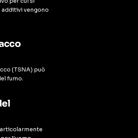
vo per cui si
 additivi vengono
bacco
bacco (TSNA) può
del fumo.
del
particolarmente