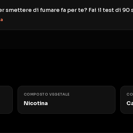
r smettere di fumare fa per te? Fai il test di 90
za
COMPOSTO VEGETALE
CO
Nicotina
C