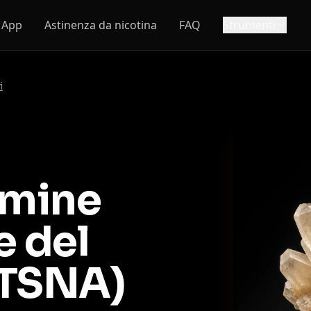
App
Astinenza da nicotina
FAQ
Strumenti
i
mmine
e del
(TSNA)