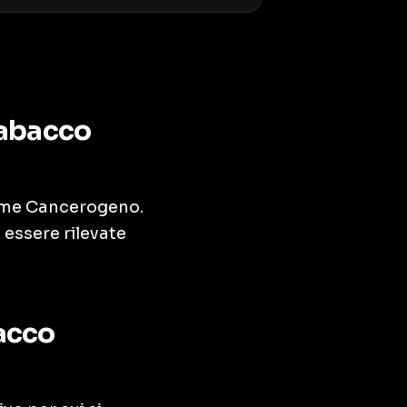
tabacco
come Cancerogeno.
 essere rilevate
acco