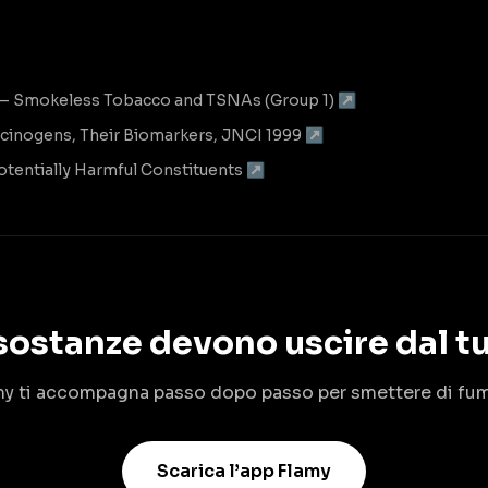
— Smokeless Tobacco and TSNAs (Group 1) ↗
cinogens, Their Biomarkers, JNCI 1999 ↗
otentially Harmful Constituents ↗
ostanze devono uscire dal tu
my ti accompagna passo dopo passo per smettere di fum
Scarica l’app Flamy