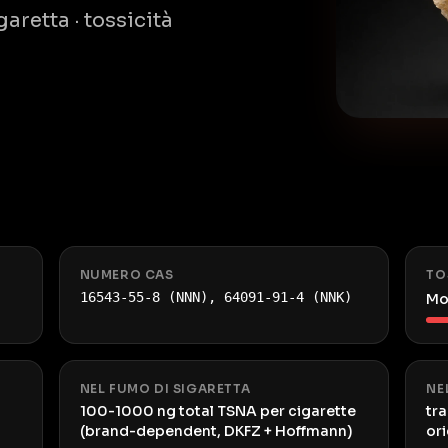
retta · tossicità
NUMERO CAS
TO
16543-55-8 (NNN), 64091-91-4 (NNK)
Mo
NEL FUMO DI SIGARETTA
NE
100-1000 ng total TSNA per cigarette
tr
(brand-dependent, DKFZ + Hoffmann)
or