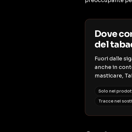
preoccupante per
Dove co
del tab
Fuori dalle s
anche in cont
masticare, Tab
Solo nei prodot
Tracce nei sosti