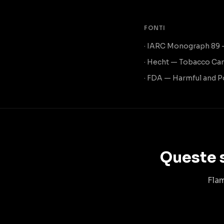
FONTI
· IARC Monograph 89 
· Hecht — Tobacco Car
· FDA — Harmful and P
Queste s
Fla