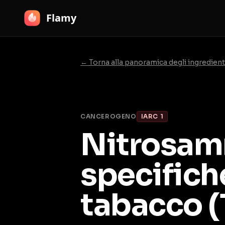
Flamy
← Torna alla panoramica degli ingredient
CANCEROGENO
IARC 1
Nitrosa
specifich
tabacco 