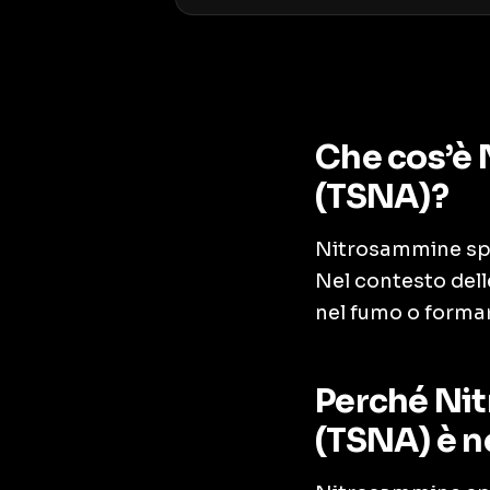
Che cos’è 
(TSNA)?
Nitrosammine spe
Nel contesto dell
nel fumo o forma
Perché Nit
(TSNA) è n