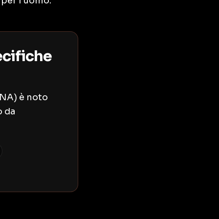
 per l’uomo.
cifiche
SNA) è noto
o da