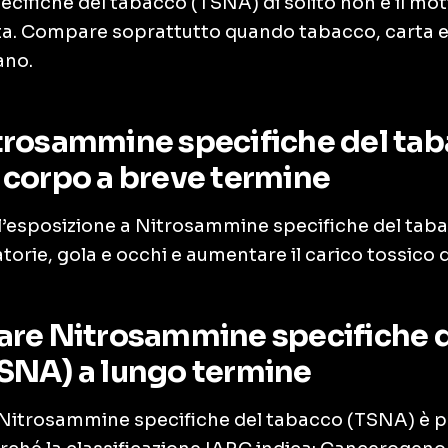
ifiche del tabacco (TSNA) di solito non è il moti
ta. Compare soprattutto quando tabacco, carta e
ano.
trosammine specifiche del ta
 corpo a breve termine
 l’esposizione a Nitrosammine specifiche del ta
ratorie, gola e occhi e aumentare il carico tossico 
are Nitrosammine specifiche 
SNA) a lungo termine
 Nitrosammine specifiche del tabacco (TSNA) è 