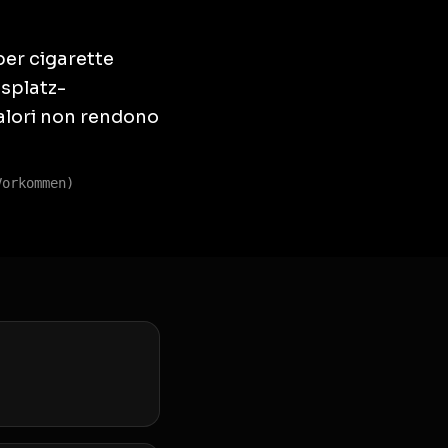
per cigarette
tsplatz-
alori non rendono
Vorkommen)