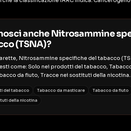
ché la classificazione IARC indica: Cancerogeno
nosci anche Nitrosammine spe
acco (TSNA)?
igarette, Nitrosammine specifiche del tabacco (T
esti come: Solo nei prodotti del tabacco, Tabacc
acco da fiuto, Tracce nei sostituti della nicotina.
ti del tabacco
Tabacco da masticare
Tabacco da fiuto
tuti della nicotina