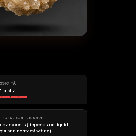
SSICITÀ
lto alta
LL’AEROSOL DA VAPE
ace amounts (depends on liquid
igin and contamination)